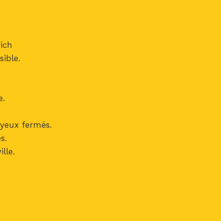
ich
ible.
e.
 yeux fermés.
s.
lle.